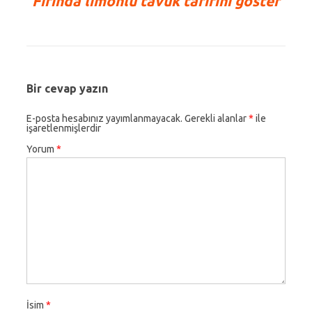
Fırında limonlu tavuk tarifini göster
Bir cevap yazın
E-posta hesabınız yayımlanmayacak.
Gerekli alanlar
*
ile
işaretlenmişlerdir
Yorum
*
İsim
*