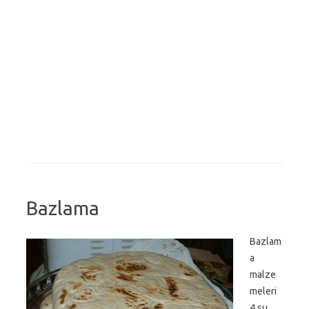
Bazlama
Bazlam
a
malze
meleri
4 su