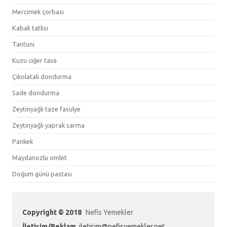
Mercimek çorbası
Kabak tatlısı
Tantuni
Kuzu ciğer tava
Çikolatalı dondurma
Sade dondurma
Zeytinyağlı taze fasulye
Zeytinyağlı yaprak sarma
Pankek
Maydanozlu omlet
Doğum günü pastası
Copyright © 2018
Nefis Yemekler
İletişim/Reklam
iletisim@nefisyemekler.net