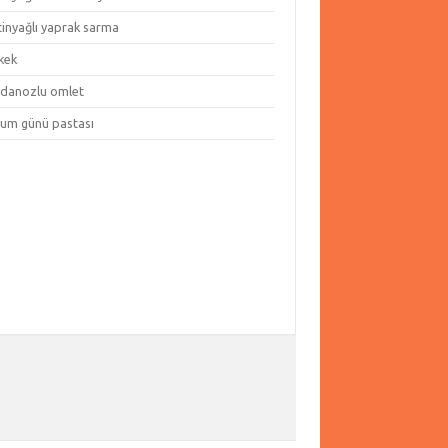
tinyağlı yaprak sarma
kek
danozlu omlet
um günü pastası