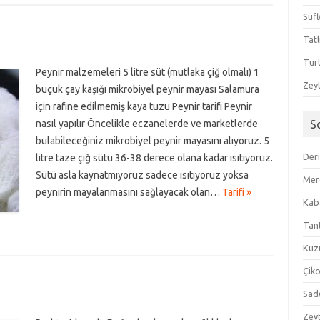
Sufl
Tatl
Tur
Peynir malzemeleri 5 litre süt (mutlaka çiğ olmalı) 1
Zeyt
buçuk çay kaşığı mikrobiyel peynir mayası Salamura
için rafine edilmemiş kaya tuzu Peynir tarifi Peynir
nasıl yapılır Öncelikle eczanelerde ve marketlerde
S
bulabileceğiniz mikrobiyel peynir mayasını alıyoruz. 5
Der
litre taze çiğ sütü 36-38 derece olana kadar ısıtıyoruz.
Sütü asla kaynatmıyoruz sadece ısıtıyoruz yoksa
Mer
peynirin mayalanmasını sağlayacak olan…
Tarifi »
Kaba
Tan
Kuzu
Çik
Sad
Zeyt