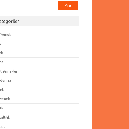
ma:
ategoriler
 Yemek
k
ek
ba
t Yemekleri
durma
ek
 Yemek
ek
altılık
epe