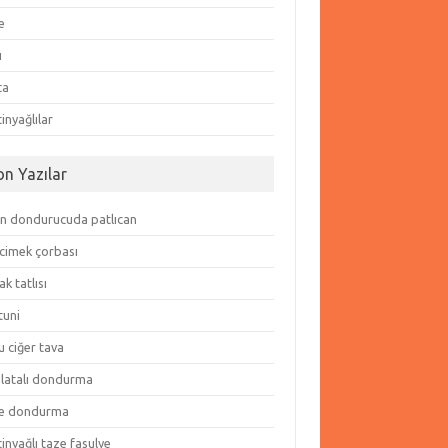
e
ı
ta
inyağlılar
on Yazılar
in dondurucuda patlıcan
cimek çorbası
k tatlısı
tuni
 ciğer tava
olatalı dondurma
e dondurma
inyağlı taze fasulye