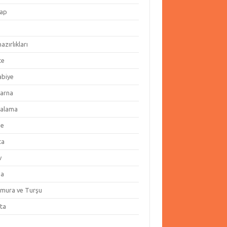
ap
hazırlıkları
te
abiye
arna
alama
ze
ta
v
za
amura ve Turşu
ata