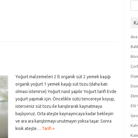
Ara
K
Ana
Balı
Bör
Çor
Diye
Yoğurt malzemeleri 2 lt organik süt 2 yemek kaşığı
organik yoğurt 1 yemek kaşığı süt tozu (daha katı
Don
olması istenirse) Yoğurt nasıl yapılır Yoğurt tarifi Evde
Ekm
yoğurt yapmak için. Öncelikle sütü tencereye koyup,
Etli
isterseniz süt tozu ile karıştırarak kaynatmaya
başlıyoruz. Orta ateşte kaynayıncaya kadar bekleyin
İçec
ve ara ara karıştırmayı unutmayın yoksa taşar. Sonra
Kahv
kısık ateşte…
Tarifi »
Kan