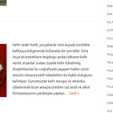
Keb
Kek
Kış 
Köf
Kur
Kefir nedir? Kefir, yüzyıllardır orta asyada özellikle
Mak
Kafkasya bölgesinde kullanılan bir içecektir. Orta
May
Asya’da bebeklere doğduğu andan itibaren kefir
Me
verilir, insanlar sudan ziyade kefir tüketirmiş.
Araştırmacılar bu coğrafyada yaşayan halkın uzun
Pas
ömürlü olmasını kefir tüketimleri ile ilişkili olduğunu
Pila
belirtiyor. Günümüzde kefir Avrupa ve Amerika
Piz
ülkelerinde ticari amaçla üretilen süt asidi ve alkol
fermantasyonu yardımıyla yapılan…
Tarifi »
Sal
Sal
Sos