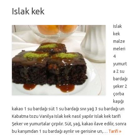
Islak kek
Islak
kek
malze
meleri
4
yumurt
a 2 su
bardağı
şeker 2
çorba
kaşığı
kakao 1 su bardağı süt 1 su bardağı sıvı yağ 3 su bardağı un
Kabatma tozu Vanilya Islak kek nasıl yapılır Islak kek tarifi
Şeker ve yumurtalar çırpılır. Süt, yağ, kakao ilave edilir, sonra
bu karışımdan 1 su bardağı ayrılır ve gerisine un,…
Tarifi »