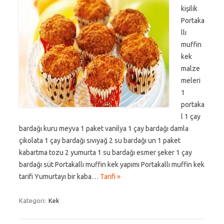
kişilik
Portaka
llı
muffin
kek
malze
meleri
1
portaka
l 1 çay
bardağı kuru meyva 1 paket vanilya 1 çay bardağı damla
çikolata 1 çay bardağı sıvıyağ 2 su bardağı un 1 paket
kabartma tozu 2 yumurta 1 su bardağı esmer şeker 1 çay
bardağı süt Portakallı muffin kek yapımı Portakallı muffin kek
tarifi Yumurtayı bir kaba…
Tarifi »
Kategori:
Kek