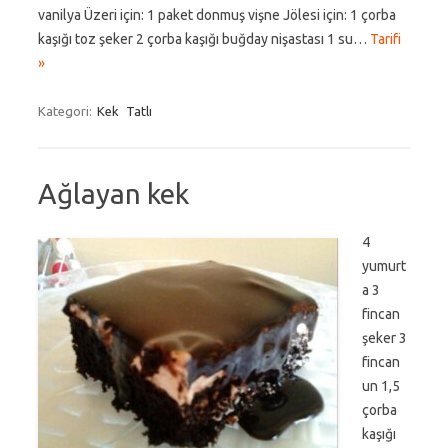
vanilya Üzeri için: 1 paket donmuş vişne Jölesi için: 1 çorba
kaşığı toz şeker 2 çorba kaşığı buğday nişastası 1 su…
Tarifi
»
Kategori:
Kek
Tatlı
Ağlayan kek
4
yumurt
a 3
fincan
şeker 3
fincan
un 1,5
çorba
kaşığı