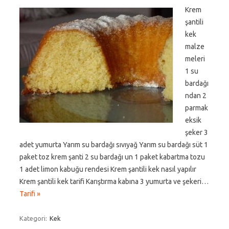
Krem
şantili
kek
malze
meleri
1 su
bardağı
ndan 2
parmak
eksik
şeker 3
adet yumurta Yarım su bardağı sıvıyağ Yarım su bardağı süt 1
paket toz krem şanti 2 su bardağı un 1 paket kabartma tozu
1 adet limon kabuğu rendesi Krem şantili kek nasıl yapılır
Krem şantili kek tarifi Karıştırma kabına 3 yumurta ve şekeri…
Tarifi »
Kategori:
Kek