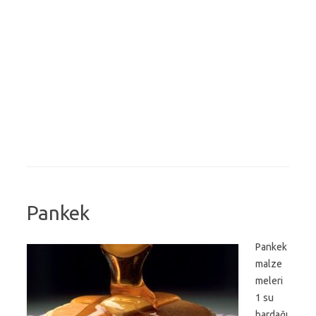
Pankek
Pankek
malze
meleri
1 su
bardağı