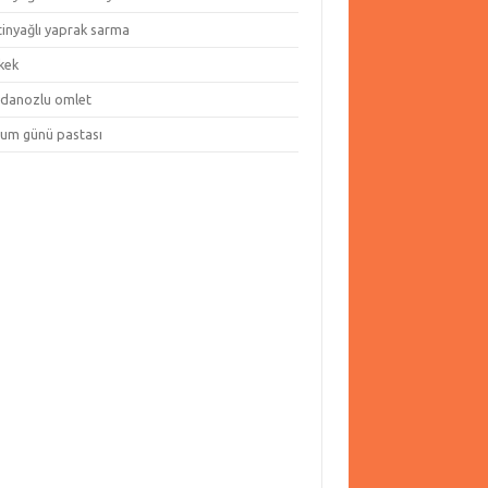
tinyağlı yaprak sarma
kek
danozlu omlet
um günü pastası