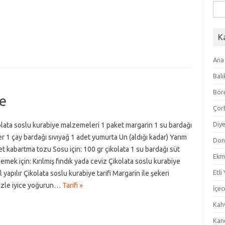
Ara
K
Ana
Balı
Bör
ye
Çor
Diye
lata soslu kurabiye malzemeleri 1 paket margarin 1 su bardağı
r 1 çay bardağı sıvıyağ 1 adet yumurta Un (aldığı kadar) Yarım
Don
t kabartma tozu Sosu için: 100 gr çikolata 1 su bardağı süt
Ekm
emek için: Kırılmış fındık yada ceviz Çikolata soslu kurabiye
Etli
l yapılır Çikolata soslu kurabiye tarifi Margarin ile şekeri
nizle iyice yoğurun…
Tarifi »
İçec
Kahv
Kan