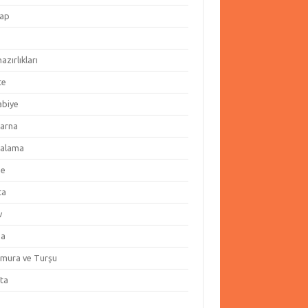
ap
hazırlıkları
te
abiye
arna
alama
ze
ta
v
za
amura ve Turşu
ata