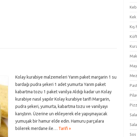
Keb
Kek
Kış 
Köf
Kur
Mak
May
Me
Kolay kurabiye malzemeleri Yarım paket margarin 1 su
bardağı pudra şekeri 1 adet yumurta Yarım paket
Pas
kabartma tozu 1 paket vanilya Aldığı kadar un Kolay
Pila
kurabiye nasıl yapılır Kolay kurabiye tarifi Margarin,
Piz
pudra şekeri, yumurta, kabartma tozu ve vanilyayı
karıştırın. Üzerine un ekleyerek ele yapışmayacak
Sal
yumuşak bir hamur elde edin. Hamuru parçalara
Sal
bölerek merdane ile…
Tarifi »
Sos