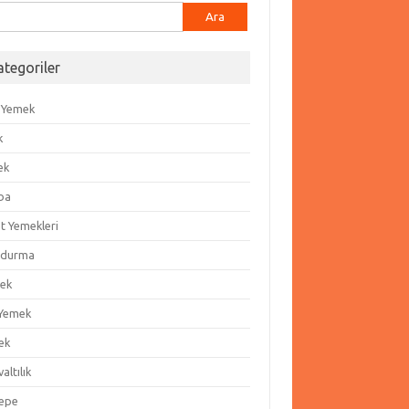
ma:
ategoriler
 Yemek
k
ek
ba
t Yemekleri
durma
ek
 Yemek
ek
altılık
epe