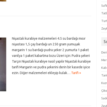
Sufl
Tatl
Tur
Zeyt
Nişastalı kurabiye malzemeleri 4.5 su bardağı mısır
S
nişastası 1,5 çay bardağı un 250 gram yumuşak
margarin 1 su bardağı pudra şeker 2 yumurta 1 paket
Der
vanilya 1 paket kabartma tozu Üzeri için: Pudra şekeri
Mer
Tarçın Nişastalı kurabiye nasıl yapılır Nişastalı kurabiye
tarifi Margarin ve pudra şekerini derin bir kasede iyice
Kaba
ezin. Diğer malzemeleri ekleyip kulak…
Tarifi »
Tan
Kuzu
Çik
Sad
Zeyt