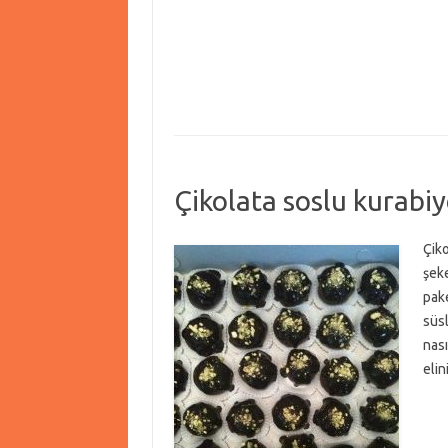
Çikolata soslu kurabi
Çiko
şeke
pake
süsl
nası
eli