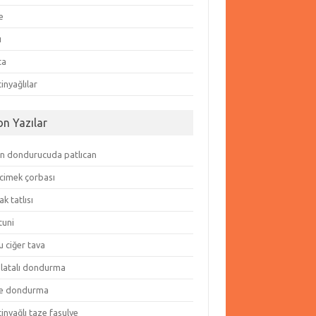
e
ı
ta
inyağlılar
on Yazılar
in dondurucuda patlıcan
cimek çorbası
k tatlısı
tuni
 ciğer tava
olatalı dondurma
e dondurma
inyağlı taze fasulye