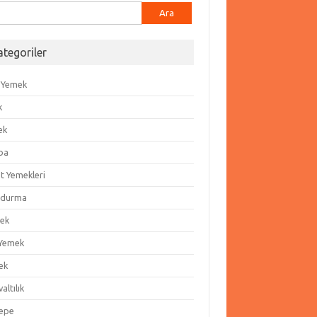
ma:
ategoriler
 Yemek
k
ek
ba
t Yemekleri
durma
ek
 Yemek
ek
altılık
epe