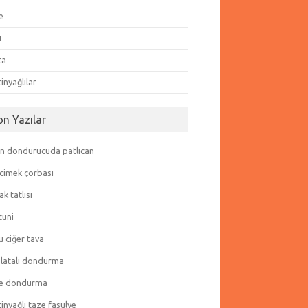
e
ı
ta
inyağlılar
on Yazılar
in dondurucuda patlıcan
cimek çorbası
k tatlısı
tuni
 ciğer tava
olatalı dondurma
e dondurma
inyağlı taze fasulye