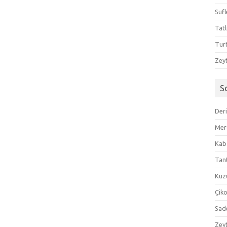
Sufl
Tatl
Tur
Zeyt
S
Der
Mer
Kaba
Tan
Kuzu
Çik
Sad
Zeyt