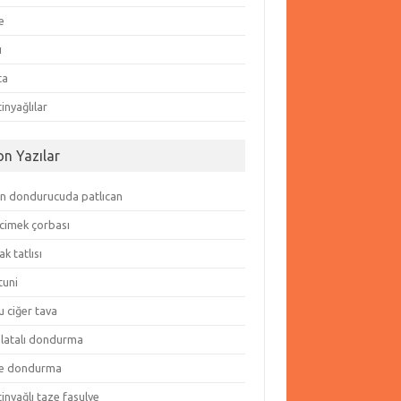
e
ı
ta
inyağlılar
on Yazılar
in dondurucuda patlıcan
cimek çorbası
k tatlısı
tuni
 ciğer tava
olatalı dondurma
e dondurma
inyağlı taze fasulye