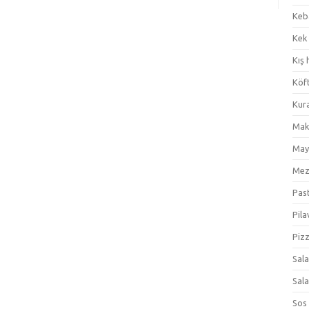
Keb
Kek
Kış 
Köf
Kur
Mak
May
Me
Pas
Pila
Piz
Sal
Sal
Sos