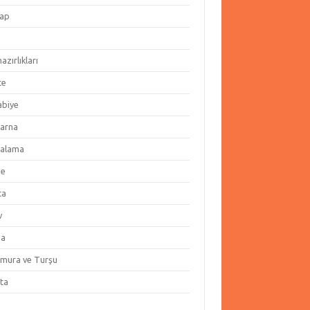
ap
hazırlıkları
te
abiye
arna
alama
ze
ta
v
za
amura ve Turşu
ata