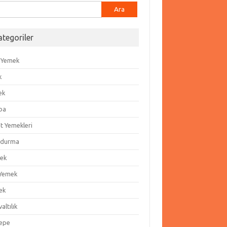
ma:
ategoriler
 Yemek
k
ek
ba
t Yemekleri
durma
ek
 Yemek
ek
altılık
epe