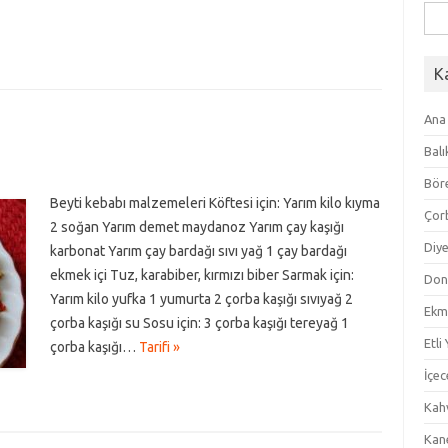
Ara
K
Ana
Balı
Bör
Beyti kebabı malzemeleri Köftesi için: Yarım kilo kıyma
Çor
2 soğan Yarım demet maydanoz Yarım çay kaşığı
Diye
karbonat Yarım çay bardağı sıvı yağ 1 çay bardağı
ekmek içi Tuz, karabiber, kırmızı biber Sarmak için:
Don
Yarım kilo yufka 1 yumurta 2 çorba kaşığı sıvıyağ 2
Ekm
çorba kaşığı su Sosu için: 3 çorba kaşığı tereyağ 1
Etli
çorba kaşığı…
Tarifi »
İçec
Kahv
Kan