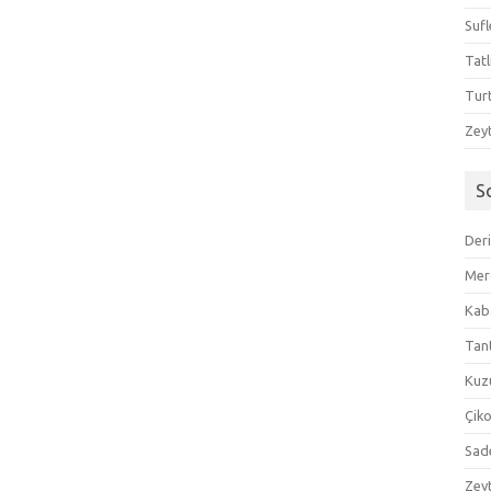
Sufl
Tatl
Tur
Zeyt
S
Der
Mer
Kaba
Tan
Kuzu
Çik
Sad
Zeyt