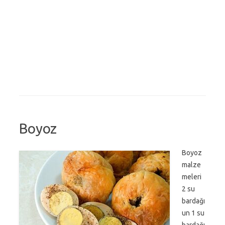
Boyoz
Boyoz
malze
meleri
2 su
bardağı
un 1 su