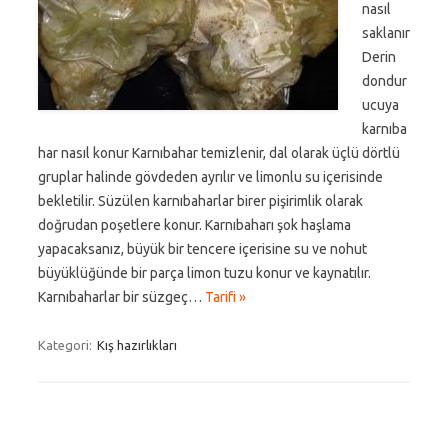
nasıl
saklanır
Derin
dondur
ucuya
karnıba
har nasıl konur Karnıbahar temizlenir, dal olarak üçlü dörtlü
gruplar halinde gövdeden ayrılır ve limonlu su içerisinde
bekletilir. Süzülen karnıbaharlar birer pişirimlik olarak
doğrudan poşetlere konur. Karnıbaharı şok haşlama
yapacaksanız, büyük bir tencere içerisine su ve nohut
büyüklüğünde bir parça limon tuzu konur ve kaynatılır.
Karnıbaharlar bir süzgeç…
Tarifi »
Kategori:
Kış hazırlıkları