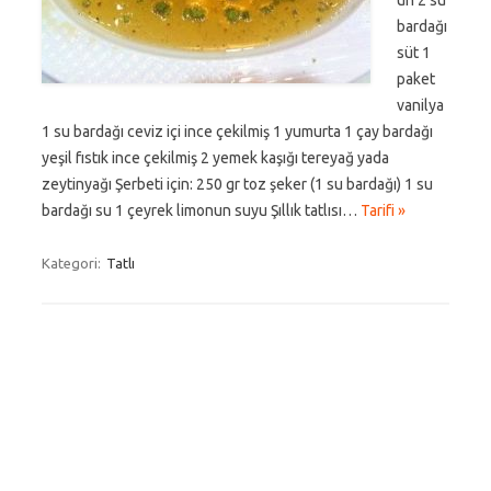
un 2 su
bardağı
süt 1
paket
vanilya
1 su bardağı ceviz içi ince çekilmiş 1 yumurta 1 çay bardağı
yeşil fıstık ince çekilmiş 2 yemek kaşığı tereyağ yada
zeytinyağı Şerbeti için: 250 gr toz şeker (1 su bardağı) 1 su
bardağı su 1 çeyrek limonun suyu Şıllık tatlısı…
Tarifi »
Kategori:
Tatlı