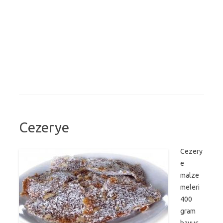
Cezerye
Cezery
e
malze
meleri
400
gram