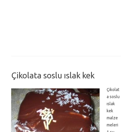
Çikolata soslu ıslak kek
Çikolat
a soslu
ıslak
kek
malze
meleri