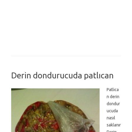
Derin dondurucuda patlıcan
Patlıca
n derin
dondur
ucuda
nasıl
saklanır