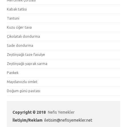
Mercimek çorbası
Kabak tatlısı
Tantuni
Kuzu ciğer tava
Çikolatalı dondurma
Sade dondurma
Zeytinyağlı taze fasulye
Zeytinyağlı yaprak sarma
Pankek
Maydanozlu omlet
Doğum günü pastası
Copyright © 2018
Nefis Yemekler
İletişim/Reklam
iletisim@nefisyemekler.net