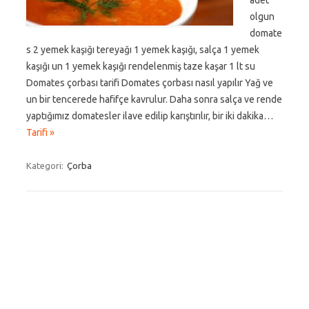
adet
olgun
domate
s 2 yemek kaşığı tereyağı 1 yemek kaşığı, salça 1 yemek
kaşığı un 1 yemek kaşığı rendelenmiş taze kaşar 1 lt su
Domates çorbası tarifi Domates çorbası nasıl yapılır Yağ ve
un bir tencerede hafifçe kavrulur. Daha sonra salça ve rende
yaptığımız domatesler ilave edilip karıştırılır, bir iki dakika…
Tarifi »
Kategori:
Çorba