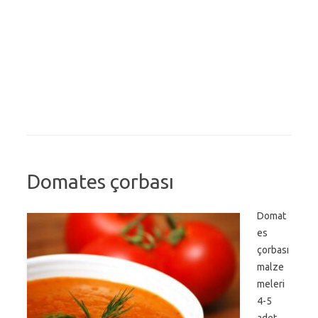
Domates çorbası
Domat
es
çorbası
malze
meleri
4-5