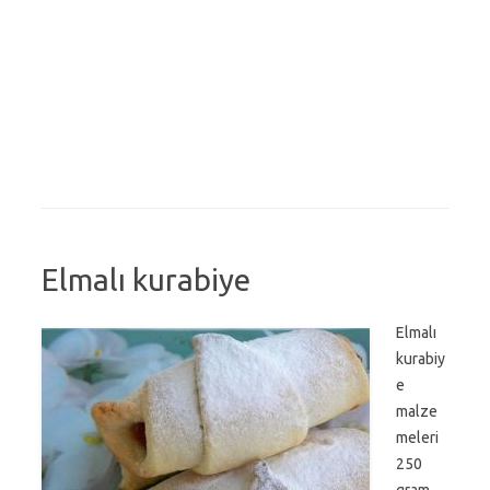
Elmalı kurabiye
Elmalı
kurabiy
e
malze
meleri
250