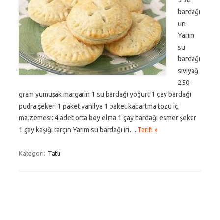
5 su
bardağı
un
Yarım
su
bardağı
sıvıyağ
250
gram yumuşak margarin 1 su bardağı yoğurt 1 çay bardağı
pudra şekeri 1 paket vanilya 1 paket kabartma tozu iç
malzemesi: 4 adet orta boy elma 1 çay bardağı esmer şeker
1 çay kaşığı tarçın Yarım su bardağı iri…
Tarifi »
Kategori:
Tatlı