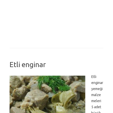
Etli enginar
Etli
enginar
yemeği
malze
meleri
5 adet