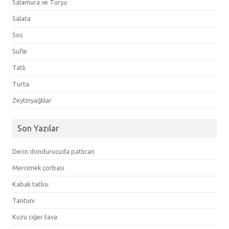
Salamura ve Turşu
Salata
Sos
Sufle
Tatlı
Turta
Zeytinyağlılar
Son Yazılar
Derin dondurucuda patlıcan
Mercimek çorbası
Kabak tatlısı
Tantuni
Kuzu ciğer tava