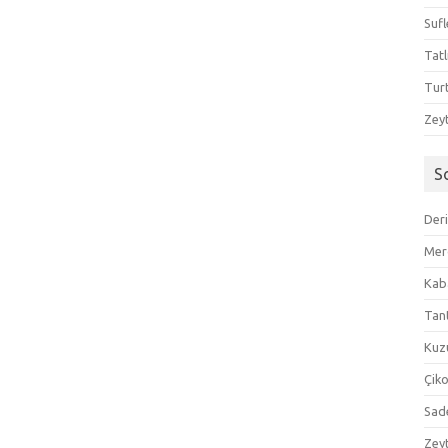
Sufl
Tatl
Tur
Zeyt
S
Der
Mer
Kaba
Tan
Kuzu
Çik
Sad
Zeyt