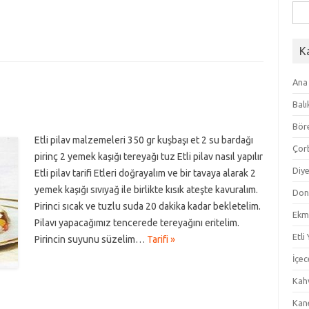
Ara
K
Ana
Balı
Bör
Etli pilav malzemeleri 350 gr kuşbaşı et 2 su bardağı
Çor
pirinç 2 yemek kaşığı tereyağı tuz Etli pilav nasıl yapılır
Diye
Etli pilav tarifi Etleri doğrayalım ve bir tavaya alarak 2
yemek kaşığı sıvıyağ ile birlikte kısık ateşte kavuralım.
Don
Pirinci sıcak ve tuzlu suda 20 dakika kadar bekletelim.
Ekm
Pilavı yapacağımız tencerede tereyağını eritelim.
Etli
Pirincin suyunu süzelim…
Tarifi »
İçec
Kahv
Kan