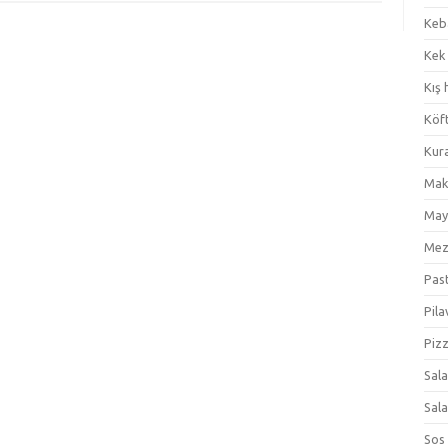
Keb
Kek
Kış 
Köf
Kur
Mak
May
Me
Pas
Pila
Piz
Sal
Sal
Sos