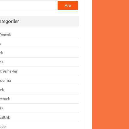
ma:
ategoriler
 Yemek
k
ek
ba
t Yemekleri
durma
ek
 Yemek
ek
altılık
epe