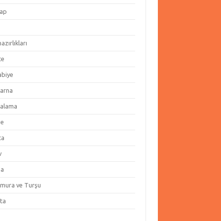
ap
hazırlıkları
te
abiye
arna
alama
ze
ta
v
za
amura ve Turşu
ata