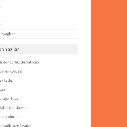
e
ı
ta
inyağlılar
on Yazılar
in dondurucuda patlıcan
cimek çorbası
k tatlısı
tuni
 ciğer tava
olatalı dondurma
e dondurma
inyağlı taze fasulye