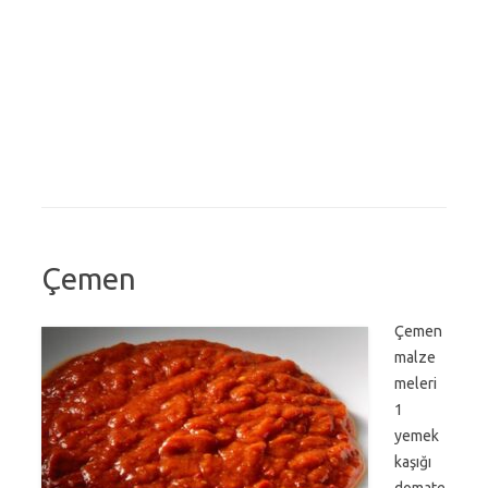
Çemen
Çemen
malze
meleri
1
yemek
kaşığı