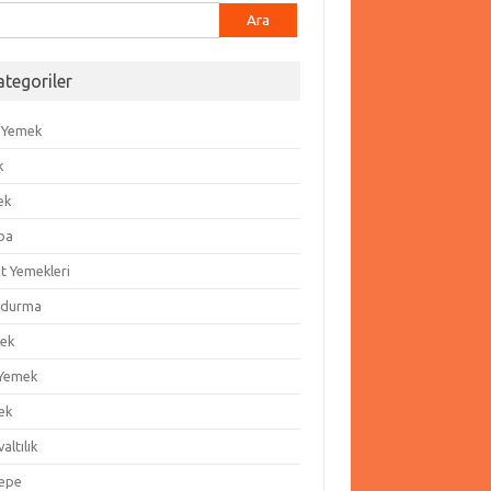
ma:
ategoriler
 Yemek
k
ek
ba
t Yemekleri
durma
ek
 Yemek
ek
altılık
epe