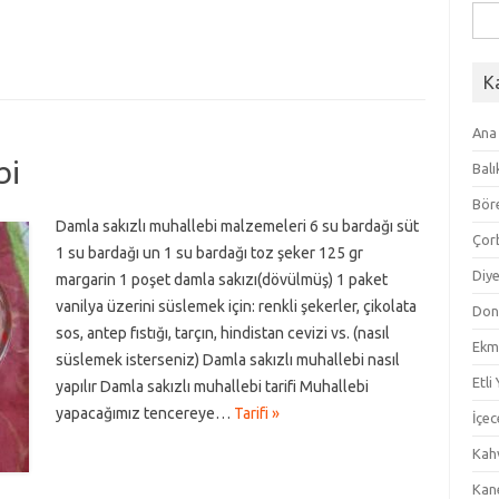
Ara
K
Ana
bi
Balı
Bör
Damla sakızlı muhallebi malzemeleri 6 su bardağı süt
Çor
1 su bardağı un 1 su bardağı toz şeker 125 gr
Diye
margarin 1 poşet damla sakızı(dövülmüş) 1 paket
vanilya üzerini süslemek için: renkli şekerler, çikolata
Don
sos, antep fıstığı, tarçın, hindistan cevizi vs. (nasıl
Ekm
süslemek isterseniz) Damla sakızlı muhallebi nasıl
Etli
yapılır Damla sakızlı muhallebi tarifi Muhallebi
yapacağımız tencereye…
Tarifi »
İçec
Kahv
Kan