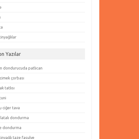
e
ı
ta
inyağlılar
on Yazılar
in dondurucuda patlıcan
cimek çorbası
k tatlısı
tuni
 ciğer tava
olatalı dondurma
e dondurma
inyağlı taze fasulye