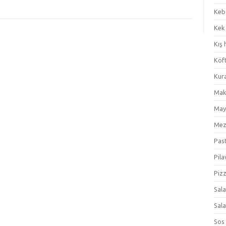
Keb
Kek
Kış 
Köf
Kur
Mak
May
Me
Pas
Pila
Piz
Sal
Sal
Sos