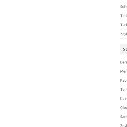
Sufl
Tatl
Tur
Zeyt
S
Der
Mer
Kaba
Tan
Kuzu
Çik
Sad
Zeyt