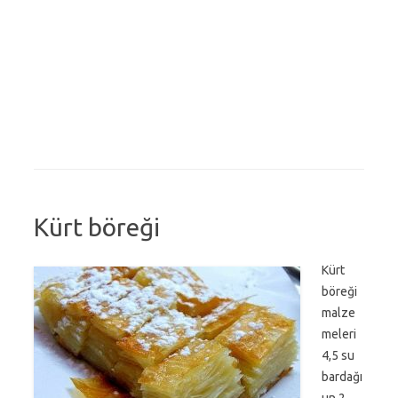
Kürt böreği
Kürt
böreği
malze
meleri
4,5 su
bardağı