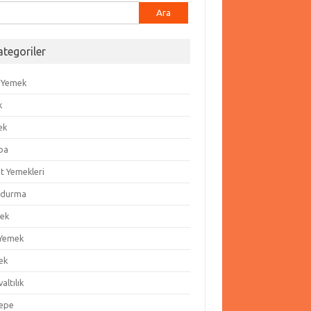
ma:
ategoriler
 Yemek
k
ek
ba
t Yemekleri
durma
ek
 Yemek
ek
altılık
epe