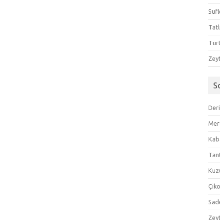
Sufl
Tatl
Tur
Zeyt
S
Der
Mer
Kaba
Tan
Kuzu
Çik
Sad
Zeyt