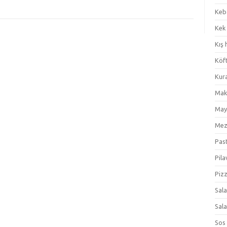
Keb
Kek
Kış 
Köf
Kur
Mak
May
Me
Pas
Pila
Piz
Sal
Sal
Sos