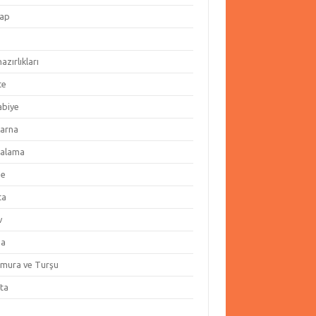
ap
hazırlıkları
te
abiye
arna
alama
ze
ta
v
za
amura ve Turşu
ata