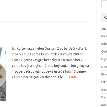
Ara
K
Ana
Balı
Bör
İçli köfte malzemeleri Dışı için: 2 su bardağı köftelik
Çor
ince bulgur 3 çorba kaşığı irmik 2 yumurta 200 gr
Diye
kıyma 2 çorba kaşığı biber salçası tuz karabiber 2
çorba kaşığı un İçi için: 2 orta boy soğan 500 gr kıyma
Don
1 su bardağı dövülmüş ceviz (isteğe bağlı) 3 yemek
Ekm
kaşığı biber salçası karabiber tuz İçli…
Tarifi »
Etli
İçec
Kahv
Kan