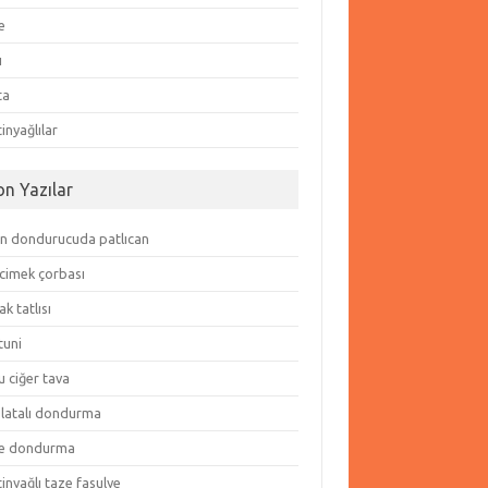
e
ı
ta
inyağlılar
on Yazılar
in dondurucuda patlıcan
cimek çorbası
k tatlısı
tuni
 ciğer tava
olatalı dondurma
e dondurma
inyağlı taze fasulye