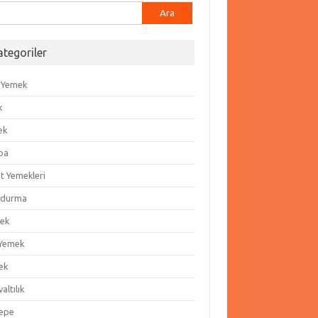
ma:
ategoriler
 Yemek
k
ek
ba
t Yemekleri
durma
ek
 Yemek
ek
altılık
epe