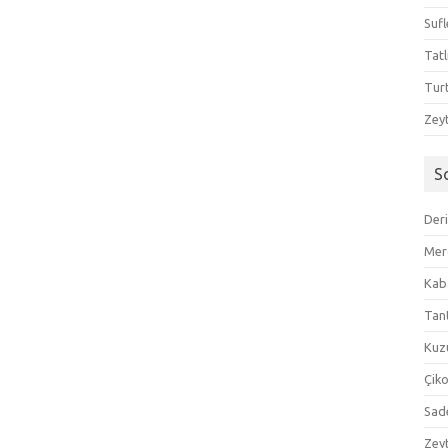
Sufl
Tatl
Tur
Zeyt
S
Der
Mer
Kaba
Tan
Kuzu
Çik
Sad
Zeyt