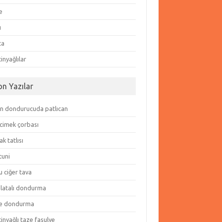
e
ı
ta
inyağlılar
on Yazılar
in dondurucuda patlıcan
cimek çorbası
k tatlısı
tuni
 ciğer tava
olatalı dondurma
e dondurma
inyağlı taze fasulye