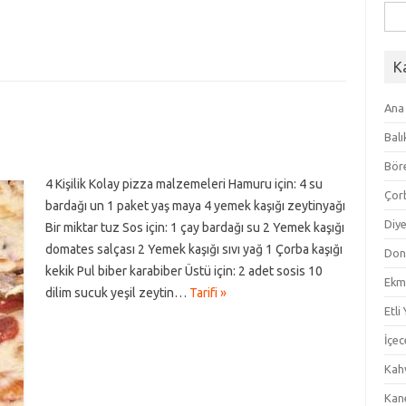
Ara
K
Ana
Balı
Bör
4 Kişilik Kolay pizza malzemeleri Hamuru için: 4 su
Çor
bardağı un 1 paket yaş maya 4 yemek kaşığı zeytinyağı
Diye
Bir miktar tuz Sos için: 1 çay bardağı su 2 Yemek kaşığı
domates salçası 2 Yemek kaşığı sıvı yağ 1 Çorba kaşığı
Don
kekik Pul biber karabiber Üstü için: 2 adet sosis 10
Ekm
dilim sucuk yeşil zeytin…
Tarifi »
Etli
İçec
Kahv
Kan