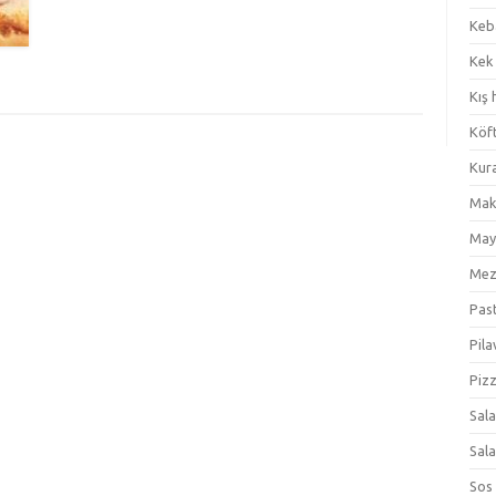
Keb
Kek
Kış 
Köf
Kur
Mak
May
Me
Pas
Pila
Piz
Sal
Sal
Sos