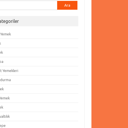
ma:
ategoriler
 Yemek
k
ek
ba
t Yemekleri
durma
ek
 Yemek
ek
altılık
epe