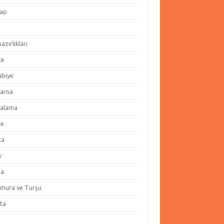
ap
hazırlıkları
te
abiye
arna
alama
ze
ta
v
za
amura ve Turşu
ata