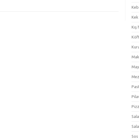
Keb
Kek
Kış 
Köf
Kur
Mak
May
Me
Pas
Pila
Piz
Sal
Sal
Sos