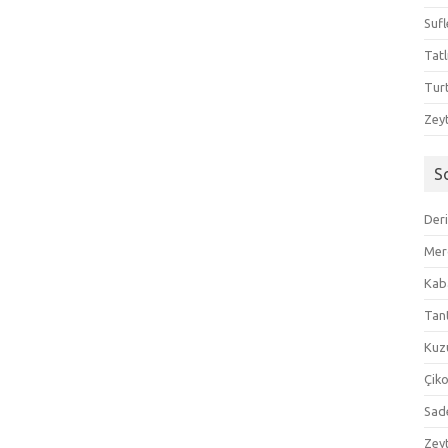
Sufl
Tatl
Tur
Zeyt
S
Der
Mer
Kaba
Tan
Kuzu
Çik
Sad
Zeyt