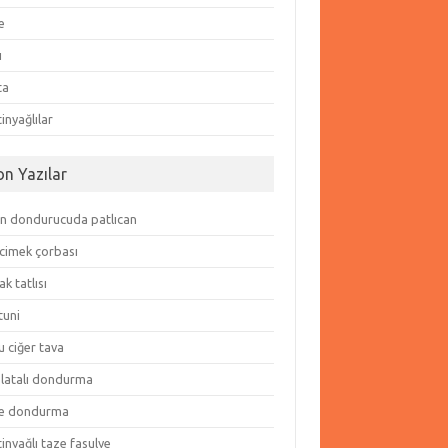
e
ı
ta
inyağlılar
on Yazılar
in dondurucuda patlıcan
cimek çorbası
k tatlısı
tuni
 ciğer tava
olatalı dondurma
e dondurma
inyağlı taze fasulye