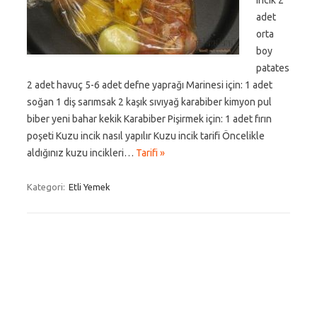
incik 2
adet
orta
boy
patates
2 adet havuç 5-6 adet defne yaprağı Marinesi için: 1 adet
soğan 1 diş sarımsak 2 kaşık sıvıyağ karabiber kimyon pul
biber yeni bahar kekik Karabiber Pişirmek için: 1 adet fırın
poşeti Kuzu incik nasıl yapılır Kuzu incik tarifi Öncelikle
aldığınız kuzu incikleri…
Tarifi »
Kategori:
Etli Yemek