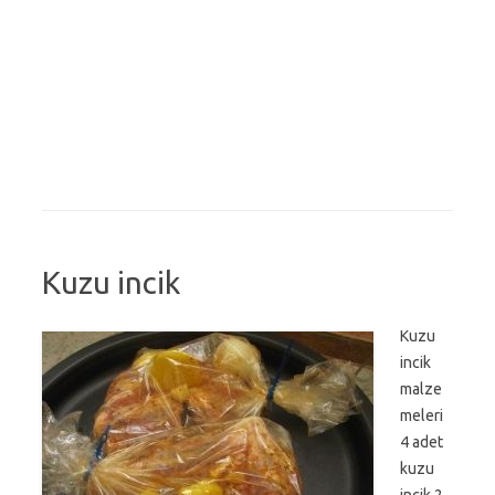
Kuzu incik
Kuzu
incik
malze
meleri
4 adet
kuzu