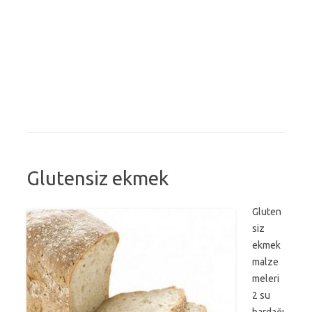
Glutensiz ekmek
Gluten
siz
ekmek
malze
meleri
2 su