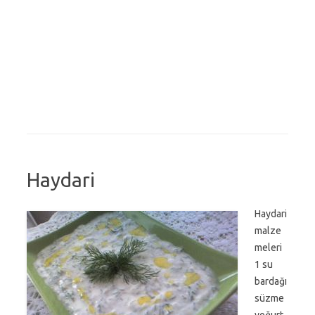
Haydari
Haydari
malze
meleri
1 su
bardağı
süzme