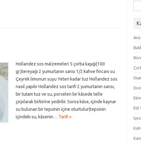
Ara
K
Ana
Balı
Bör
Hollandez sos malzemeleri 5 çorba kaşığı(100
Çor
gr.)tereyağı 2 yumurtanın sarısı 1/2 kahve fincanı su
Diye
Çeyrek limonun suyu Yeteri kadar tuz Hollandez sos
nasıl yapılır Hollandez sos tarifi 2 yumurtanın sarısı,
Don
bir tutam tuz ve su, porselen bir kâsede telle
Ekm
çırpılarak birbirine yedirilir. Sonra kâse, içinde kaynar
Etli
su bulunan bir tepsinin içine oturtulur(tepsinin
içindeki su, kâsenin…
Tarifi »
İçec
Kahv
Kan