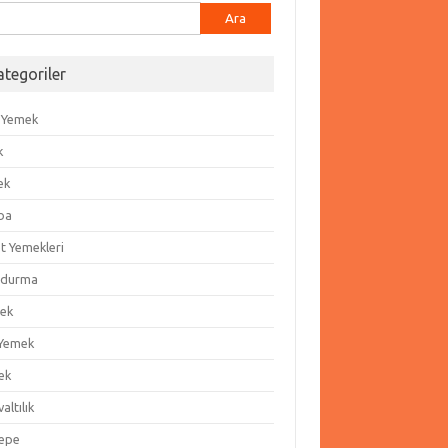
ma:
ategoriler
 Yemek
k
ek
ba
t Yemekleri
durma
ek
 Yemek
ek
altılık
epe