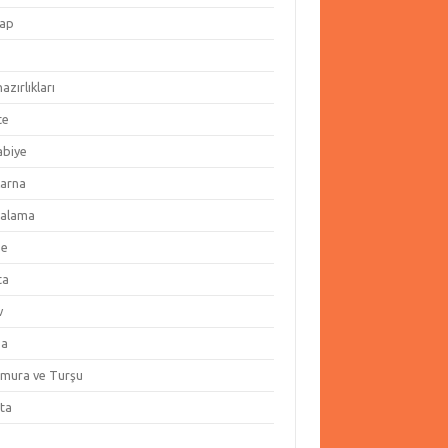
ap
hazırlıkları
te
abiye
arna
alama
ze
ta
v
za
amura ve Turşu
ata