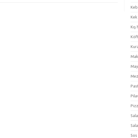
Keb
Kek
Kış 
Köf
Kur
Mak
May
Me
Pas
Pila
Piz
Sal
Sal
Sos