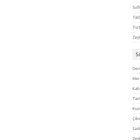
Sufl
Tatl
Tur
Zeyt
S
Der
Mer
Kaba
Tan
Kuzu
Çik
Sad
Zeyt