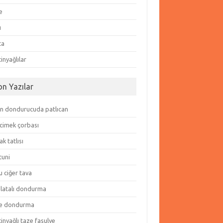
e
ı
ta
inyağlılar
on Yazılar
in dondurucuda patlıcan
cimek çorbası
k tatlısı
tuni
 ciğer tava
olatalı dondurma
e dondurma
inyağlı taze fasulye