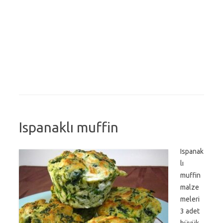
Ispanaklı muffin
Ispanak
lı
muffin
malze
meleri
3 adet