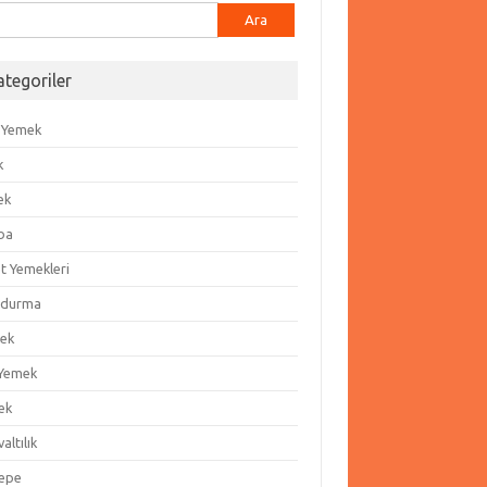
ma:
ategoriler
 Yemek
k
ek
ba
t Yemekleri
durma
ek
 Yemek
ek
altılık
epe