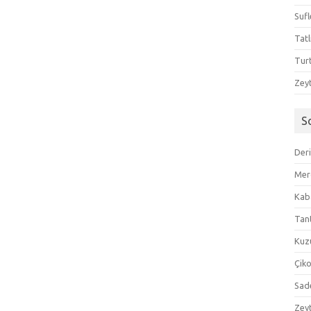
Sufl
Tatl
Tur
Zeyt
S
Der
Mer
Kaba
Tan
Kuzu
Çik
Sad
Zeyt