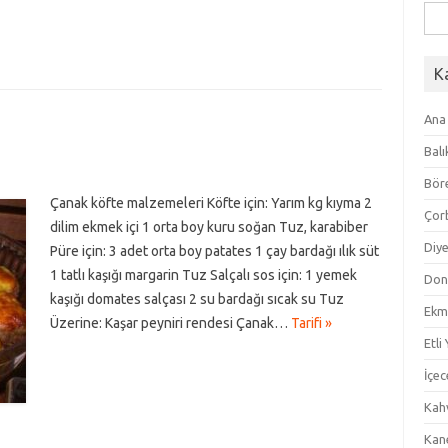
Ara
K
Ana
Balı
Bör
Çanak köfte malzemeleri Köfte için: Yarım kg kıyma 2
Çor
dilim ekmek içi 1 orta boy kuru soğan Tuz, karabiber
Diye
Püre için: 3 adet orta boy patates 1 çay bardağı ılık süt
1 tatlı kaşığı margarin Tuz Salçalı sos için: 1 yemek
Don
kaşığı domates salçası 2 su bardağı sıcak su Tuz
Ekm
Üzerine: Kaşar peyniri rendesi Çanak…
Tarifi »
Etli
İçec
Kahv
Kan