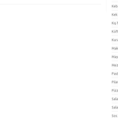
Keb
Kek
Kış 
Köf
Kur
Mak
May
Me
Pas
Pila
Piz
Sal
Sal
Sos