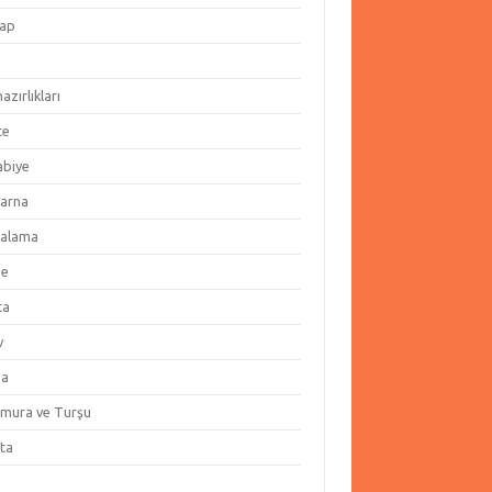
ap
hazırlıkları
te
abiye
arna
alama
ze
ta
v
za
amura ve Turşu
ata