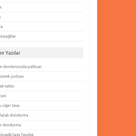
e
ı
ta
inyağlılar
on Yazılar
in dondurucuda patlıcan
cimek çorbası
k tatlısı
tuni
 ciğer tava
olatalı dondurma
e dondurma
inyağlı taze fasulye