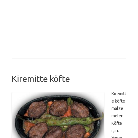
Kiremitte köfte
Kiremitt
e köfte
malze
meleri
Köfte
için: