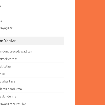
e
ı
ta
inyağlılar
on Yazılar
in dondurucuda patlıcan
cimek çorbası
k tatlısı
tuni
 ciğer tava
olatalı dondurma
e dondurma
inyağlı taze fasulye