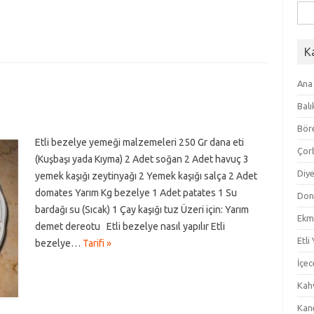
Ara
K
Ana
Balı
Bör
Etli bezelye yemeği malzemeleri 250 Gr dana eti
Çor
(Kuşbaşı yada Kıyma) 2 Adet soğan 2 Adet havuç 3
Diye
yemek kaşığı zeytinyağı 2 Yemek kaşığı salça 2 Adet
domates Yarım Kg bezelye 1 Adet patates 1 Su
Don
bardağı su (Sıcak) 1 Çay kaşığı tuz Üzeri için: Yarım
Ekm
demet dereotu Etli bezelye nasıl yapılır Etli
Etli
bezelye…
Tarifi »
İçec
Kahv
Kan