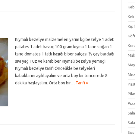
Keb
Kek
Kış 
Köf
Kıymalı bezelye malzemeleri yarım kg bezelye 1 adet
Kur
patates 1 adet havuç 100 gram kıyma 1 tane soğan 1
tane domates 1 tatlı kaşığı biber salçası ½ çay bardağı
Mak
sıvı yağ Tuz ve karabiber Kıymalı bezelye yemeği
May
Kıymalı bezelye tarifi Öncelikle bezelyeleri
Me
kabuklarını ayıklayalım ve orta boy bir tencerede 8
dakika haşlayalım. Orta boy bir…
Tarifi »
Pas
Pila
Piz
Sal
Sal
Sos