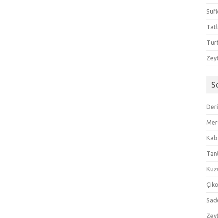
Sufl
Tatl
Tur
Zeyt
S
Der
Mer
Kaba
Tan
Kuzu
Çik
Sad
Zeyt