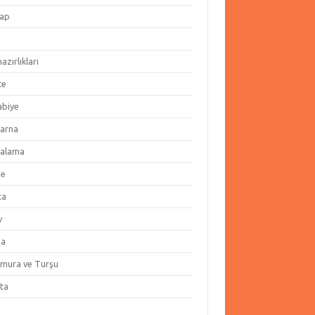
ap
hazırlıkları
te
abiye
arna
alama
ze
ta
v
za
amura ve Turşu
ata