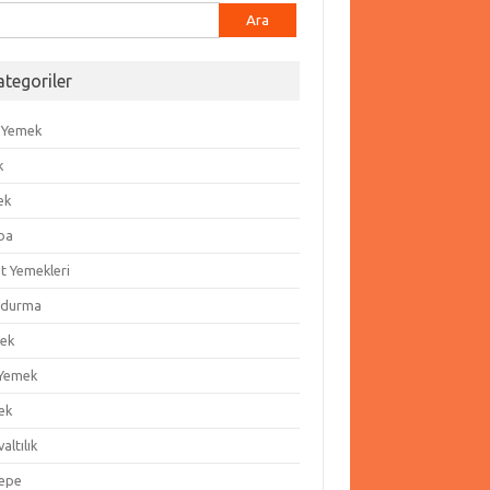
ma:
ategoriler
 Yemek
k
ek
ba
t Yemekleri
durma
ek
 Yemek
ek
altılık
epe