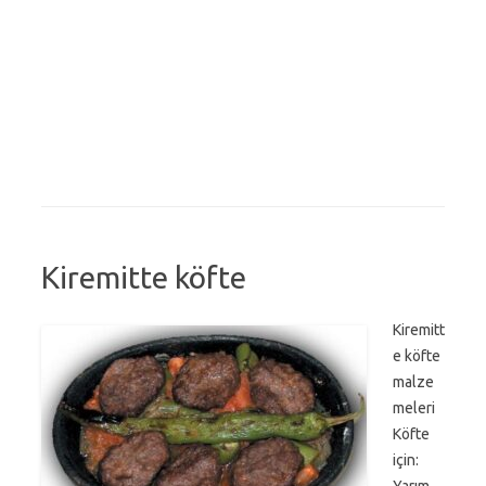
Kiremitte köfte
Kiremitt
e köfte
malze
meleri
Köfte
için: