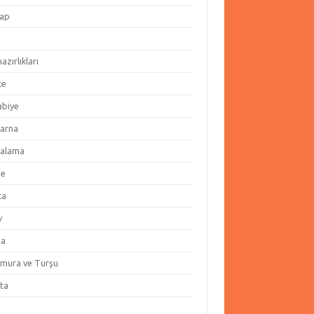
ap
hazırlıkları
te
abiye
arna
alama
ze
ta
v
za
amura ve Turşu
ata