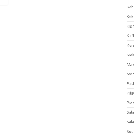
Keb
Kek
Kış 
Köf
Kur
Mak
May
Me
Pas
Pila
Piz
Sal
Sal
Sos