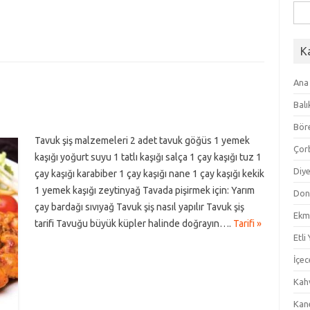
Ara
K
Ana
Balı
Bör
Tavuk şiş malzemeleri 2 adet tavuk göğüs 1 yemek
Çor
kaşığı yoğurt suyu 1 tatlı kaşığı salça 1 çay kaşığı tuz 1
Diye
çay kaşığı karabiber 1 çay kaşığı nane 1 çay kaşığı kekik
1 yemek kaşığı zeytinyağ Tavada pişirmek için: Yarım
Don
çay bardağı sıvıyağ Tavuk şiş nasıl yapılır Tavuk şiş
Ekm
tarifi Tavuğu büyük küpler halinde doğrayın….
Tarifi »
Etli
İçec
Kahv
Kan