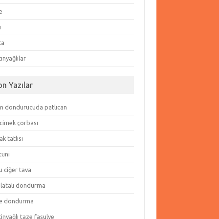
e
ı
ta
inyağlılar
on Yazılar
in dondurucuda patlıcan
cimek çorbası
k tatlısı
tuni
 ciğer tava
olatalı dondurma
e dondurma
inyağlı taze fasulye