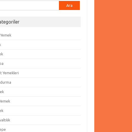
ma:
ategoriler
 Yemek
k
ek
ba
t Yemekleri
durma
ek
 Yemek
ek
altılık
epe