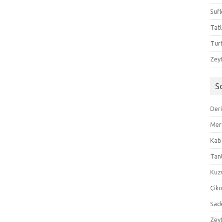
Sufl
Tatl
Tur
Zeyt
S
Der
Mer
Kaba
Tan
Kuzu
Çik
Sad
Zeyt