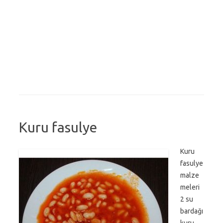
Kuru fasulye
Kuru
fasulye
malze
meleri
2 su
bardağı