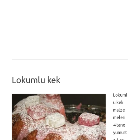
Lokumlu kek
Lokuml
u kek
malze
meleri
4 tane
yumurt