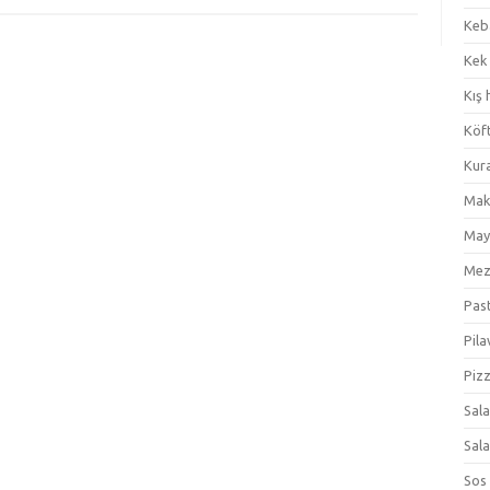
Keb
Kek
Kış 
Köf
Kur
Mak
May
Me
Pas
Pila
Piz
Sal
Sal
Sos