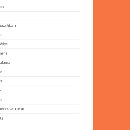
ap
hazırlıkları
te
abiye
arna
alama
ze
ta
v
za
amura ve Turşu
ata