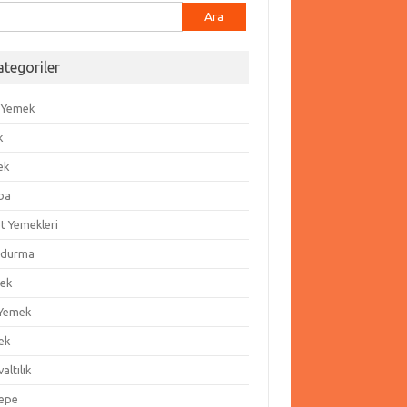
ma:
ategoriler
 Yemek
k
ek
ba
t Yemekleri
durma
ek
 Yemek
ek
altılık
epe