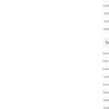
Sufl
Tatl
Tur
Zeyt
S
Der
Mer
Kaba
Tan
Kuzu
Çik
Sad
Zeyt