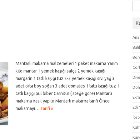
Ara
K
Ana
Balı
Bör
Mantarlı makarna malzemeleri 1 paket makarna Yarım
Çor
kilo mantar 1 yemek kaşığı salça 2 yemek kaşığı
Diye
margarin 1 tatlı kaşığı tuz 2-3 yemek kaşığı sıvı yağ 3
adet orta boy soğan 3 adet domates 1 tatlı kaşığı tuz 1
Don
tatlı kaşığı pul biber Garnitür (isteğe göre) Mantarlı
Ekm
makarna nasıl yapılır Mantarlı makarna tarifi Önce
Etli
makarnayı…
Tarifi »
İçec
Kahv
Kan