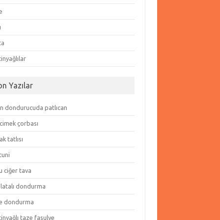
e
ı
ta
inyağlılar
on Yazılar
in dondurucuda patlıcan
cimek çorbası
k tatlısı
tuni
 ciğer tava
olatalı dondurma
e dondurma
inyağlı taze fasulye