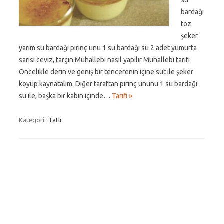
su
bardağı
toz
şeker
yarım su bardağı pirinç unu 1 su bardağı su 2 adet yumurta
sarısı ceviz, tarçın Muhallebi nasıl yapılır Muhallebi tarifi
Öncelikle derin ve geniş bir tencerenin içine süt ile şeker
koyup kaynatalım. Diğer taraftan pirinç ununu 1 su bardağı
su ile, başka bir kabın içinde…
Tarifi »
Kategori:
Tatlı