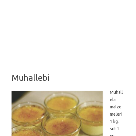
Muhallebi
Muhall
ebi
malze
meleri
1 kg.
süt 1