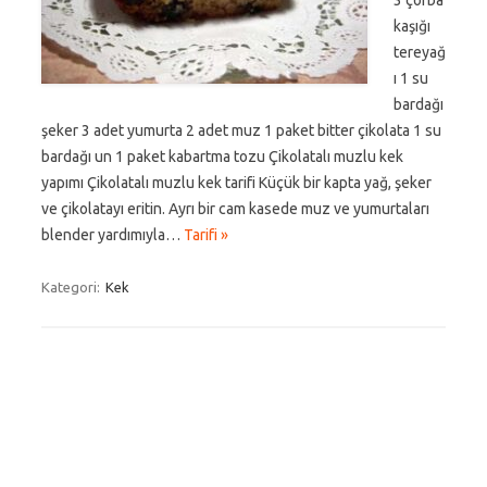
3 çorba
kaşığı
tereyağ
ı 1 su
bardağı
şeker 3 adet yumurta 2 adet muz 1 paket bitter çikolata 1 su
bardağı un 1 paket kabartma tozu Çikolatalı muzlu kek
yapımı Çikolatalı muzlu kek tarifi Küçük bir kapta yağ, şeker
ve çikolatayı eritin. Ayrı bir cam kasede muz ve yumurtaları
blender yardımıyla…
Tarifi »
Kategori:
Kek