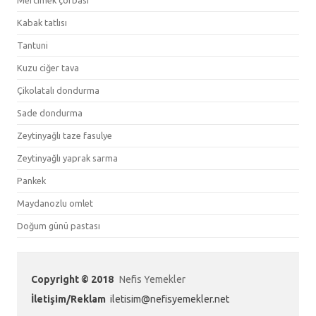
Mercimek çorbası
Kabak tatlısı
Tantuni
Kuzu ciğer tava
Çikolatalı dondurma
Sade dondurma
Zeytinyağlı taze fasulye
Zeytinyağlı yaprak sarma
Pankek
Maydanozlu omlet
Doğum günü pastası
Copyright © 2018
Nefis Yemekler
İletişim/Reklam
iletisim@nefisyemekler.net