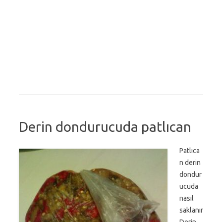
Derin dondurucuda patlıcan
Patlıca
n derin
dondur
ucuda
nasıl
saklanır