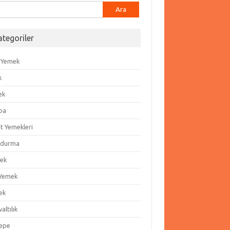
ma:
ategoriler
 Yemek
k
ek
ba
t Yemekleri
durma
ek
 Yemek
ek
altılık
epe