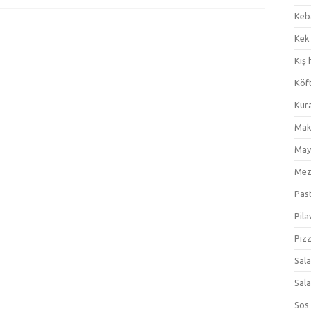
Keb
Kek
Kış 
Köf
Kur
Mak
May
Me
Pas
Pila
Piz
Sal
Sal
Sos