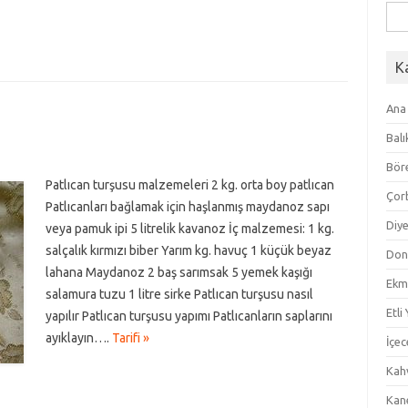
Ara
K
Ana
Balı
Bör
Patlıcan turşusu malzemeleri 2 kg. orta boy patlıcan
Çor
Patlıcanları bağlamak için haşlanmış maydanoz sapı
Diye
veya pamuk ipi 5 litrelik kavanoz İç malzemesi: 1 kg.
salçalık kırmızı biber Yarım kg. havuç 1 küçük beyaz
Don
lahana Maydanoz 2 baş sarımsak 5 yemek kaşığı
Ekm
salamura tuzu 1 litre sirke Patlıcan turşusu nasıl
Etli
yapılır Patlıcan turşusu yapımı Patlıcanların saplarını
ayıklayın….
Tarifi »
İçec
Kahv
Kan