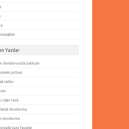
e
ı
ta
inyağlılar
on Yazılar
in dondurucuda patlıcan
cimek çorbası
k tatlısı
tuni
 ciğer tava
olatalı dondurma
e dondurma
inyağlı taze fasulye