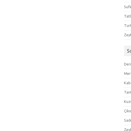
Sufl
Tatl
Tur
Zeyt
S
Der
Mer
Kaba
Tan
Kuzu
Çik
Sad
Zeyt