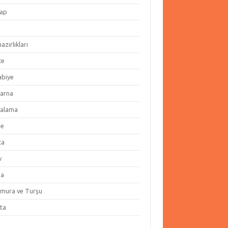
ap
hazırlıkları
te
abiye
arna
alama
ze
ta
v
za
amura ve Turşu
ata