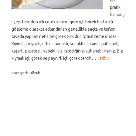
rin
pratik
hamuriş
i çeşitlerinden içli çörek kimine göre içli börek hatta içli
gözleme olarakta adlandırılan genellikle saçta ve teflon
tavada yapılan nefis bir çörek türüdür. İç malzeme olarak;
Kıymalı, peynirli, otlu, ıspanaklı, sucuklu, salamlı, patlıcanlı,
kaşarlı, patatesli, kabaklı v.s. istediğinizi kullanabilirsiniz. Biz
kıymalı içli çörek ve peynirli içli çörek tercih…
Tarifi »
Kategori:
Börek