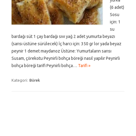
yufka
(6 adet)
Sosu
için: 1
su
bardağı süt 1 çay bardağı sıvı yağ 2 adet yumurta beyazı
(sarısı üstüne sürülecek) İç harcı için: 350 gr lor yada beyaz
peynir 1 demet maydanoz Üstüne: Yumurtaların sarısı
Susam, çörekotu Peynirli bohça böreği nasıl yapılır Peynirli
bohça böreği tarifi Peynirli bohça…
Tarifi »
Kategori:
Börek