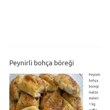
Peynirli bohça böreği
Peynirli
bohça
böreği
malze
meleri
1 kg