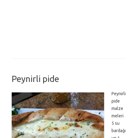
Peynirli pide
Peynirli
pide
malze
meleri
5 su
bardağı