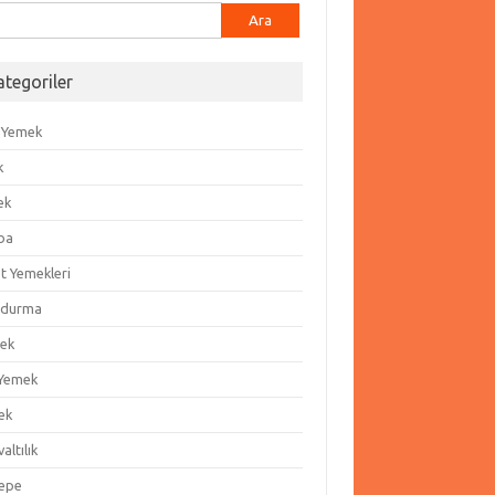
ma:
ategoriler
 Yemek
k
ek
ba
t Yemekleri
durma
ek
 Yemek
ek
altılık
epe