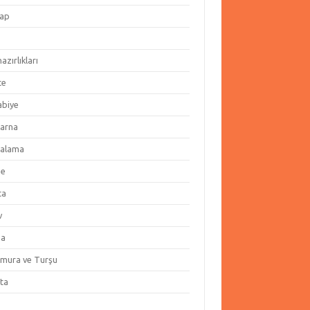
ap
hazırlıkları
te
abiye
arna
alama
ze
ta
v
za
amura ve Turşu
ata