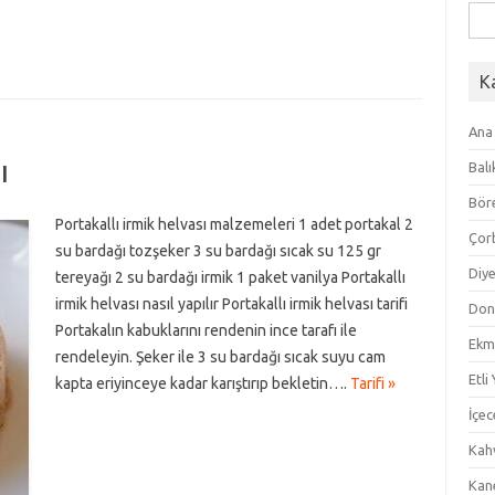
Ara
K
Ana
ı
Balı
Bör
Portakallı irmik helvası malzemeleri 1 adet portakal 2
Çor
su bardağı tozşeker 3 su bardağı sıcak su 125 gr
Diye
tereyağı 2 su bardağı irmik 1 paket vanilya Portakallı
irmik helvası nasıl yapılır Portakallı irmik helvası tarifi
Don
Portakalın kabuklarını rendenin ince tarafı ile
Ekm
rendeleyin. Şeker ile 3 su bardağı sıcak suyu cam
Etli
kapta eriyinceye kadar karıştırıp bekletin….
Tarifi »
İçec
Kahv
Kan