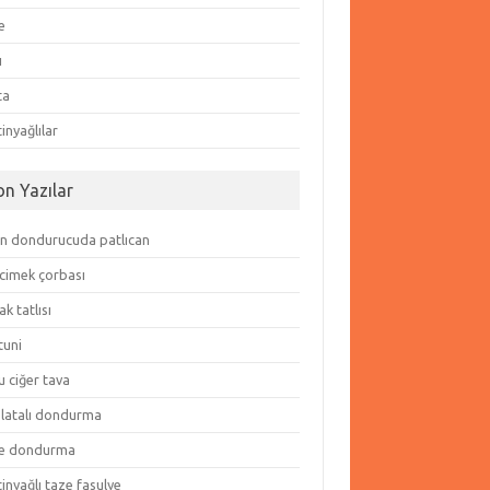
e
ı
ta
inyağlılar
on Yazılar
in dondurucuda patlıcan
cimek çorbası
k tatlısı
tuni
 ciğer tava
olatalı dondurma
e dondurma
inyağlı taze fasulye