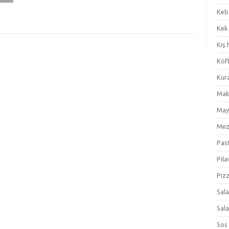
Keb
Kek
Kış 
Köf
Kur
Mak
May
Me
Pas
Pila
Piz
Sal
Sal
Sos