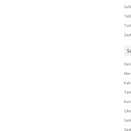
Sufl
Tatl
Tur
Zeyt
S
Der
Mer
Kaba
Tan
Kuzu
Çik
Sad
Zeyt