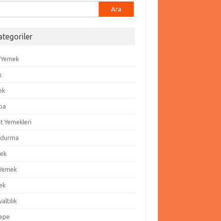
ma:
ategoriler
 Yemek
k
ek
ba
t Yemekleri
durma
ek
 Yemek
ek
altılık
epe