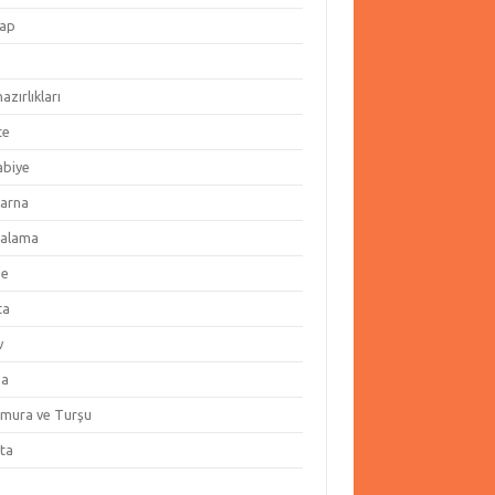
ap
hazırlıkları
te
abiye
arna
alama
ze
ta
v
za
amura ve Turşu
ata