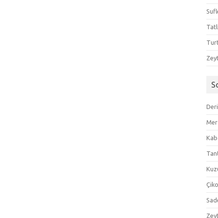
Sufl
Tatl
Tur
Zeyt
S
Der
Mer
Kaba
Tan
Kuzu
Çik
Sad
Zeyt