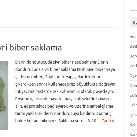
Ara
K
Ana
ri biber saklama
Balı
Bör
Derin dondurucuda sivri biber nasıl saklanır Derin
Çor
dondurucuda sivri biber saklama tarifi Sivri biber veya
Diye
çarliston biberi, Saplarını kesip, çekirdeklerini
çıkardıktan sonra kullanacağınız büyüklükte doğrayın.
Don
İhtiyacınız miktarda tek kullanımlık olarak poşetleyin.
Ekm
Poşetin içerisinde hava kalmayacak şekilde havasını
Etli
alın, ağzını sıkıca bağlayarak ve üzerine ambalajlama
tarihi yazılarak derin dondurucuya kaldırın. Donmuş
İçec
halde kullanabilirsiniz. Saklama süresi 8-10…
Tarifi »
Kahv
Kan