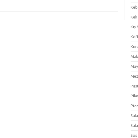
Keb
Kek
Kış 
Köf
Kur
Mak
May
Me
Pas
Pila
Piz
Sal
Sal
Sos