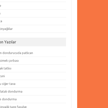
e
ı
ta
inyağlılar
on Yazılar
in dondurucuda patlıcan
cimek çorbası
k tatlısı
tuni
 ciğer tava
olatalı dondurma
e dondurma
inyağlı taze fasulye