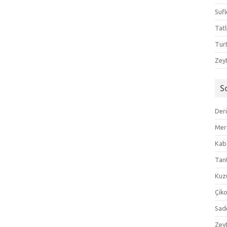
Sufl
Tatl
Tur
Zeyt
S
Der
Mer
Kaba
Tan
Kuzu
Çik
Sad
Zeyt