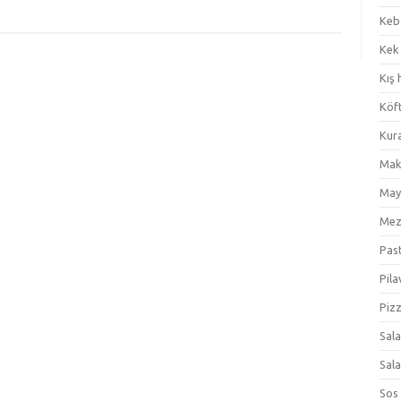
Keb
Kek
Kış 
Köf
Kur
Mak
May
Me
Pas
Pila
Piz
Sal
Sal
Sos