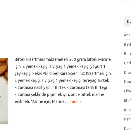
Ara
K
Ana
Balı
Bör
Biftek kızartması malzemeleri 500 gram biftek Marine
Çor
için: 2 yemek kaşığı sıvı yağ 1 yemek kaşığı yoğurt 1
Diye
çay kaşığı kekik Pul biber Karabiber Tuz Kızartmak için:
2 yemek kaşığı sıvı yağ 1 yemek kaşığı tereyağı Biftek
Don
kızartması nasıl yapılır Biftek kızartması tarifi Bifteği
Ekm
kızartma şeklinde pişirmek için, önce biftek marine
Etli
edilmeli. Marine için; Marine…
Tarifi »
İçec
Kahv
Kan