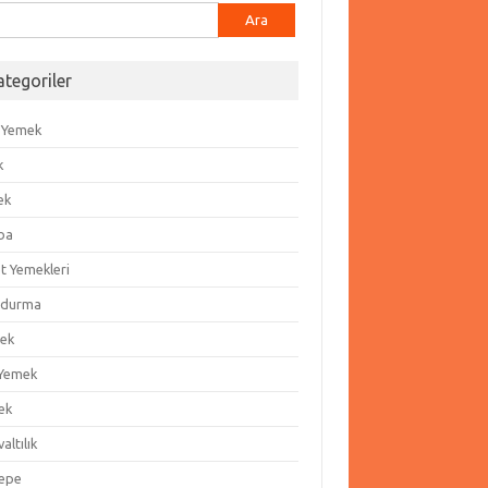
ma:
ategoriler
 Yemek
k
ek
ba
t Yemekleri
durma
ek
 Yemek
ek
altılık
epe