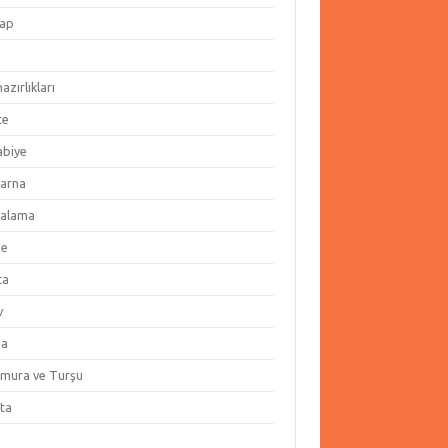
ap
hazırlıkları
te
abiye
arna
alama
ze
ta
v
za
amura ve Turşu
ata