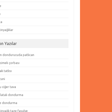
e
ı
ta
inyağlılar
on Yazılar
in dondurucuda patlıcan
cimek çorbası
k tatlısı
tuni
 ciğer tava
olatalı dondurma
e dondurma
inyağlı taze fasulye