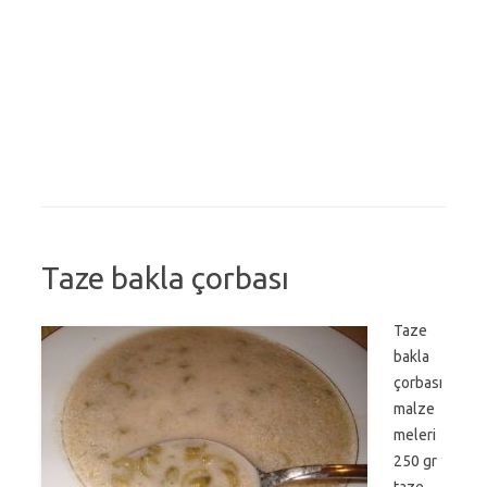
Taze bakla çorbası
Taze
bakla
çorbası
malze
meleri
250 gr