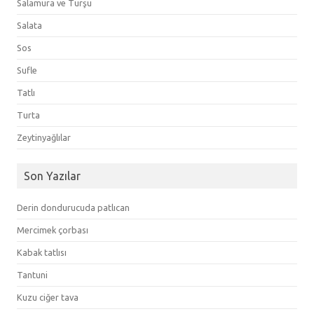
Salamura ve Turşu
Salata
Sos
Sufle
Tatlı
Turta
Zeytinyağlılar
Son Yazılar
Derin dondurucuda patlıcan
Mercimek çorbası
Kabak tatlısı
Tantuni
Kuzu ciğer tava