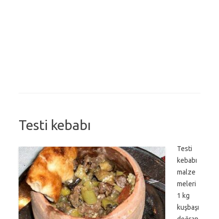
Testi kebabı
Testi
kebabı
malze
meleri
1 kg
kuşbaşı