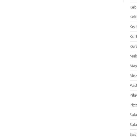
Keb
Kek
Kış 
Köf
Kur
Mak
May
Me
Pas
Pila
Piz
Sal
Sal
Sos