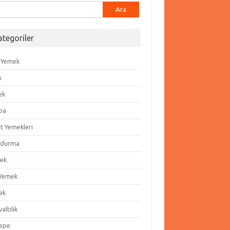
ma:
ategoriler
 Yemek
k
ek
ba
t Yemekleri
durma
ek
 Yemek
ek
altılık
epe