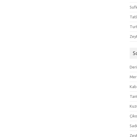
Sufl
Tatl
Tur
Zeyt
S
Der
Mer
Kaba
Tan
Kuzu
Çik
Sad
Zeyt