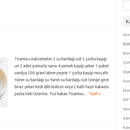
Ara
K
Ana
Balı
Bör
Tiramisu malzemeler 2 su bardağı süt 2 çorba kaşığı
Çor
un 2 adet yumurta sarısı 4 yemek kaşığı şeker 1 paket
Diye
vanilya 200 gram labne peynir 1 çorba kaşığı nescafe
Yarım su bardağı su Yarım su bardağu süt İsteğe göre
Don
biraz şeker Kedi dilli bisküvi veya 2 katlı hazır kakaolu
Ekm
pasta keki Üzerine: Toz kakao Tiramisu…
Tarifi »
Etli
İçec
Kahv
Kan