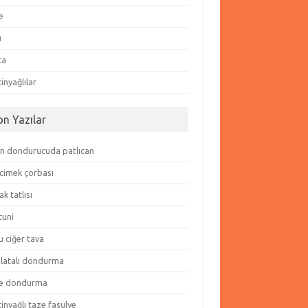
e
ı
ta
inyağlılar
on Yazılar
in dondurucuda patlıcan
cimek çorbası
k tatlısı
tuni
 ciğer tava
olatalı dondurma
e dondurma
inyağlı taze fasulye