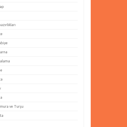
ap
hazırlıkları
te
abiye
arna
alama
ze
ta
v
za
amura ve Turşu
ata